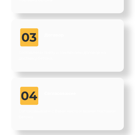
03
Договор
Составляем смету и заключаем договор на
доставку бетона.
04
Согласование
Согласовываем с Вами место и время поставки
бетона.