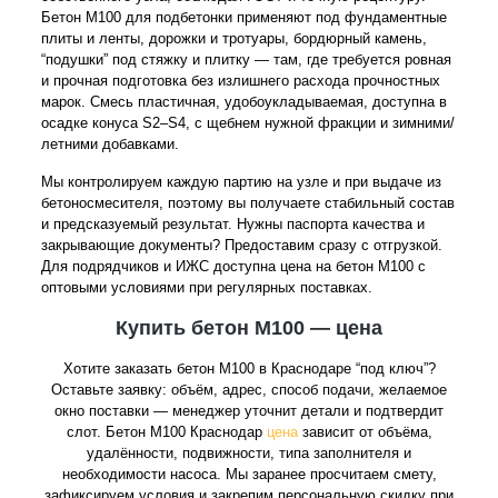
Бетон М100 для подбетонки применяют под фундаментные
плиты и ленты, дорожки и тротуары, бордюрный камень,
“подушки” под стяжку и плитку — там, где требуется ровная
и прочная подготовка без излишнего расхода прочностных
марок. Смесь пластичная, удобоукладываемая, доступна в
осадке конуса S2–S4, с щебнем нужной фракции и зимними/
летними добавками.
Мы контролируем каждую партию на узле и при выдаче из
бетоносмесителя, поэтому вы получаете стабильный состав
и предсказуемый результат. Нужны паспорта качества и
закрывающие документы? Предоставим сразу с отгрузкой.
Для подрядчиков и ИЖС доступна цена на бетон М100 с
оптовыми условиями при регулярных поставках.
Купить бетон М100 — цена
Хотите заказать бетон М100 в Краснодаре “под ключ”?
Оставьте заявку: объём, адрес, способ подачи, желаемое
окно поставки — менеджер уточнит детали и подтвердит
слот. Бетон М100 Краснодар
цена
зависит от объёма,
удалённости, подвижности, типа заполнителя и
необходимости насоса. Мы заранее просчитаем смету,
зафиксируем условия и закрепим персональную скидку при