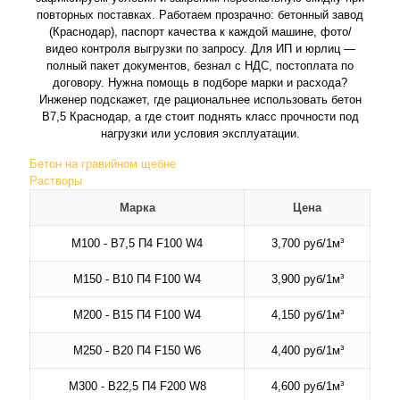
повторных поставках. Работаем прозрачно: бетонный завод
(Краснодар), паспорт качества к каждой машине, фото/
видео контроля выгрузки по запросу. Для ИП и юрлиц —
полный пакет документов, безнал с НДС, постоплата по
договору. Нужна помощь в подборе марки и расхода?
Инженер подскажет, где рациональнее использовать бетон
В7,5 Краснодар, а где стоит поднять класс прочности под
нагрузки или условия эксплуатации.
Бетон на гравийном щебне
Растворы
Марка
Цена
М100 - В7,5 П4 F100 W4
3,700 руб/1м³
М150 - В10 П4 F100 W4
3,900 руб/1м³
М200 - В15 П4 F100 W4
4,150 руб/1м³
М250 - В20 П4 F150 W6
4,400 руб/1м³
М300 - В22,5 П4 F200 W8
4,600 руб/1м³