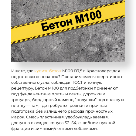
ПОЛУЧИТЬ
КОНСУЛЬТАЦИЮ
Ищете, где
купить бетон
М100 В7,5 в Краснодаре для
подготовки основания? Поставим смесь оперативно с
собственного узла, соблюдая ГОСТ и точную
рецептуру. Бетон М100 для подбетонки применяют
под фундаментные плиты и ленты, дорожки и
тротуары, бордюрный камень, “подушки” под стяжку и
плитку — там, где требуется ровная и прочная
подготовка без излишнего расхода прочностных
марок. Смесь пластичная, удобоукладываемая,
доступна в осадке конуса S2–S4, с щебнем нужной
фракции и зимними/летними добавками.