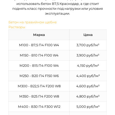
использовать бетон В7,5 Краснодар, а где стоит
поднять класс прочности под нагрузки или условия
эксплуатации.
Бетон на гравийном щебне
Растворы
Марка
Цена
М100 - В7,5 П4 F100 W4
3,700 руб/1м³
М150 - В10 П4 F100 W4
3,900 руб/1м³
М200 - В15 П4 F100 W4
4,150 руб/1м³
М250 - В20 П4 F150 W6
4,400 руб/1м³
М300 - В22,5 П4 F200 W8
4,600 руб/1м³
М350 - В25 П4 F200 W8
4,800 руб/1м³
М400 - В30 П4 F300 W12
5,000 руб/1м³