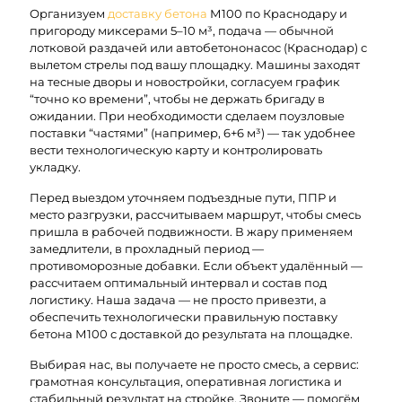
Организуем
доставку бетона
М100 по Краснодару и
пригороду миксерами 5–10 м³, подача — обычной
лотковой раздачей или автобетононасос (Краснодар) с
вылетом стрелы под вашу площадку. Машины заходят
на тесные дворы и новостройки, согласуем график
“точно ко времени”, чтобы не держать бригаду в
ожидании. При необходимости сделаем поузловые
поставки “частями” (например, 6+6 м³) — так удобнее
вести технологическую карту и контролировать
укладку.
Перед выездом уточняем подъездные пути, ППР и
место разгрузки, рассчитываем маршрут, чтобы смесь
пришла в рабочей подвижности. В жару применяем
замедлители, в прохладный период —
противоморозные добавки. Если объект удалённый —
рассчитаем оптимальный интервал и состав под
логистику. Наша задача — не просто привезти, а
обеспечить технологически правильную поставку
бетона М100 с доставкой до результата на площадке.
Выбирая нас, вы получаете не просто смесь, а сервис:
грамотная консультация, оперативная логистика и
стабильный результат на стройке. Звоните — помогём